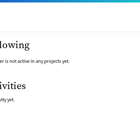
tt
ection of projects the are follow
lowing
er is not active in any projects yet.
t of last activities on their accou
ivities
ity yet.