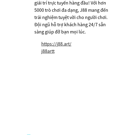
giải trí trực tuyến hàng đầu! Với hơn
5000 trò chơi đa dạng, J88 mang đến
trải nghiệm tuyệt vời cho người chơi.
Đội ngũ hỗ trợ khách hàng 24/7 sẵn
sàng giúp đỡ bạn mọi lúc.
https://j88.art/
j88artt