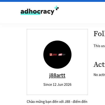
Skip to content
User profile of j88ar
Sel
Fol
This us
Lis
Act
j88artt
No activ
Since
12 Jun 2026
Chào mừng bạn đến với J88 - điểm đến