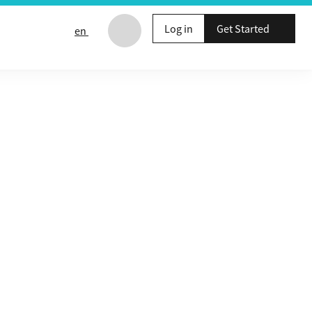
Log in
Get Started
en
ing
nt